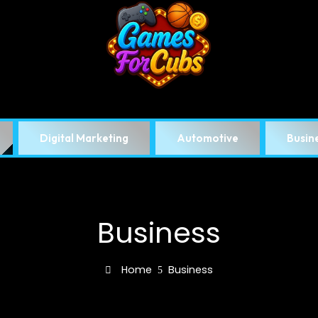
Digital Marketing
Automotive
Busin
Business
Home
Business