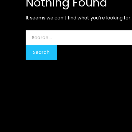
Nothing Found
It seems we can’t find what you’re looking for