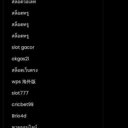
สล็อตวอเลท
สล็อตทรู
สล็อตทรู
สล็อตทรู
slot gacor
okgas21
สล็อตเว็บตรง
wps 海外版
slot777
cricbet99
Brio4d
หวยออนไลน์