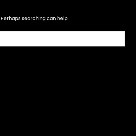
. Perhaps searching can help.