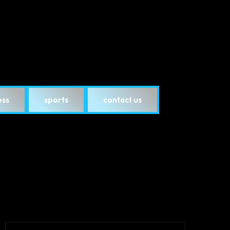
ess
sports
contact us